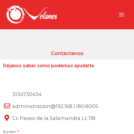
Ir
contenido
al
contenido
Contáctanos
Déjanos saber cómo podemos ayudarte
3134730454
administracion@192.168.1.180:8005
Cc Paseo de la Salamandra Lc 118
Nombre