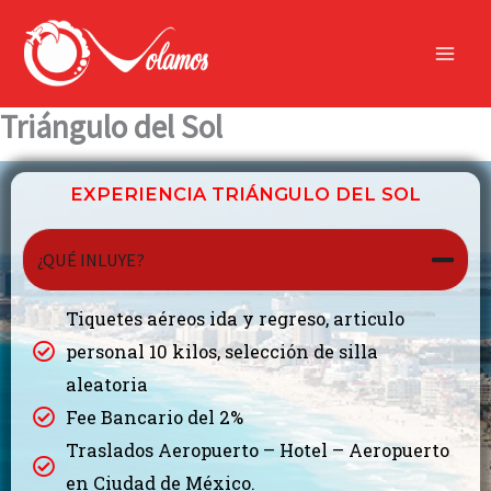
Ir
contenido
al
contenido
Triángulo del Sol
EXPERIENCIA TRIÁNGULO DEL SOL​
¿QUÉ INLUYE?
Tiquetes aéreos ida y regreso, articulo
personal 10 kilos, selección de silla
aleatoria
Fee Bancario del 2%
Traslados Aeropuerto – Hotel – Aeropuerto
en Ciudad de México.​