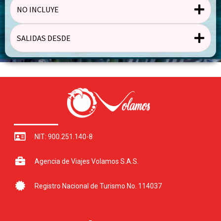
NO INCLUYE
SALIDAS DESDE
NIT: 900.251.140-8
Agencia de Viajes Volamos S.A.S.
Registro Nacional de Turismo No. 114037